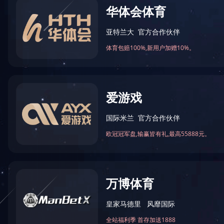
视频中心
VIDEO
more+
支柱产业
THE PILLAR INDUSTRY