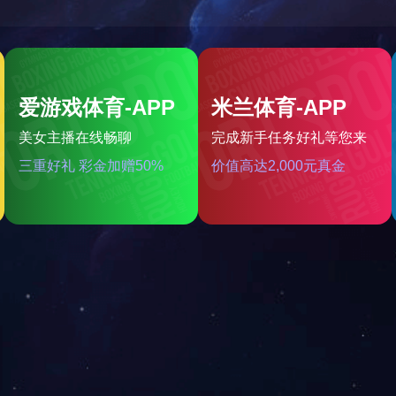
酒店业
物业管理
技术产品
解决方案
服务指南
益
乐鱼在线
人力资源
招标信息
乐鱼在线
人才理念
华盛集团
员工风采
人才招聘
管理之道
企业精神