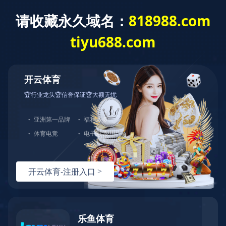
乐鱼在线（中
集团
国）