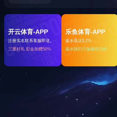
下午1点
学，两个
工 作人
屋是由华
屋，为孩
“最近几
孩子们都
至此本次
为小学捐
爱心书屋
右，华盛集
发挥表率