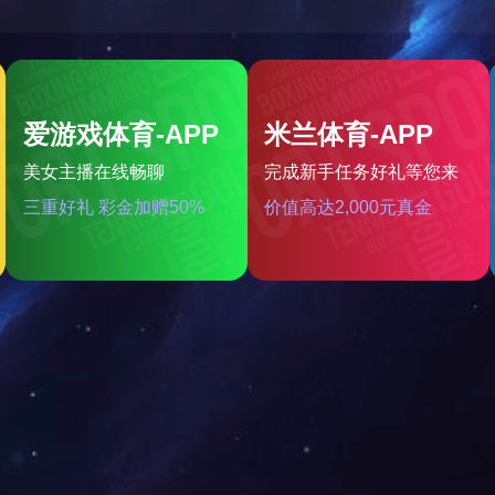
30，工作人员带着整理好的图书、体育用品等捐赠物料驱车前
小时后终于抵达肖圩小学，看着孩子们稚嫩的面孔、天真的眼神
员将肖圩小学阅览室重新布置，并在课桌上贴上阅读提示，简单
盛集团联合新浪安徽共同发起，线上线下结合，通过线上收集、
子们提供丰富的课外读物。
年国家比较重视农村小学设施，硬件条件已经不错了，但是在软
非常开心”，学校领导告诉工作人员。
华盛集团肥东县肖圩小学捐书活动圆满完成，但是对于华盛来
赠图书，并通过自身力量号召更多的社会公益人士加入爱心书屋
作为华盛全年公益活动的一部分旨在于通过捐赠图书让孩子去
团还将为撮镇周边小学捐赠图书，而接 下来华盛还将打造“开学
作用，整合各方资源，汇聚每一个爱心人士的力量将安徽的公益