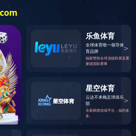
乐鱼在线
人力资源
招标信息