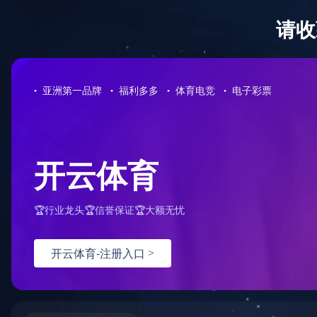
乐鱼在
国