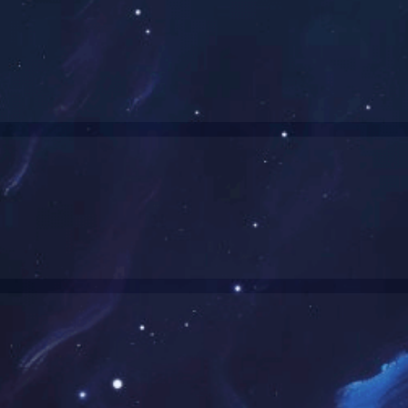
动态
华盛集团肥东县肖圩小学捐书活
发布日期：2017-04-04 浏览次数：17
华盛集团肥东县肖圩小学捐书活
——幸福合肥 微爱公益 华盛在
年8月14日，合肥的温度依然热度不减，雨神迟迟不肯光顾，然而
团独家参与打造的“微爱计划”——爱心书屋活动来到肥东县陈集
用品等。