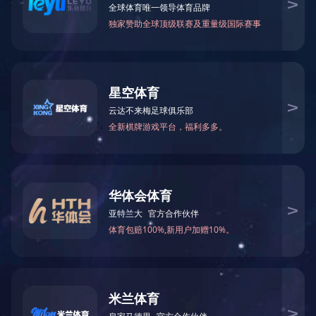
新闻动态
NEWS
新闻动态
集团新闻
最新动态
安徽华盛发展集
媒体报道
为深入贯彻落实习近平总
长三角一体化发展等国家重
召开“吉林省—安徽省招商引
吉林省省委书记、省人大
委、长春市委书记张恩惠，